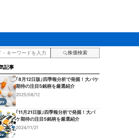
株価検索
気記事
｢8月12日版｣四季報分析で発掘！大バケ
期待の注目5銘柄を厳選紹介
2025/08/12
pv
｢11月21日版｣四季報分析で発掘！大バ
ケ期待の注目5銘柄を厳選紹介
2024/11/21
pv