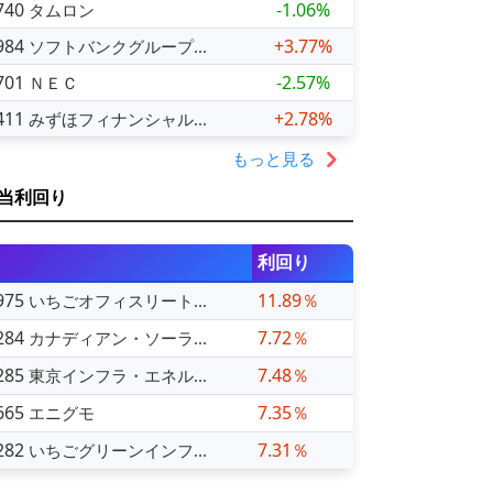
740
-1.06%
タムロン
984
+3.77%
ソフトバンクグループ...
701
-2.57%
ＮＥＣ
411
+2.78%
みずほフィナンシャル...
もっと見る
当利回り
利回り
975
11.89％
いちごオフィスリート...
284
7.72％
カナディアン・ソーラ...
285
7.48％
東京インフラ・エネル...
665
7.35％
エニグモ
282
7.31％
いちごグリーンインフ...