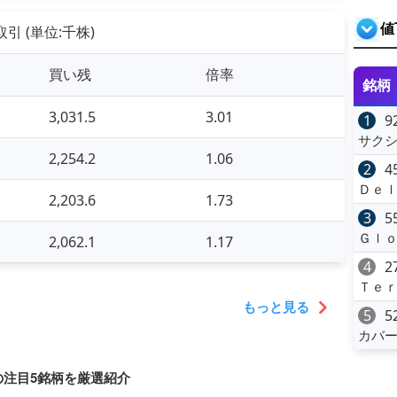
値
引 (単位:千株)
買い残
倍率
銘柄
3,031.5
3.01
1
9
サク
2,254.2
1.06
2
4
Ｄｅｌ
2,203.6
1.73
3
5
Ｇｌ
2,062.1
1.17
4
2
Ｔｅｒ
もっと見る
5
5
カバ
の注目5銘柄を厳選紹介