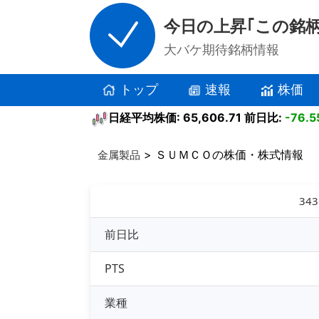
今日の上昇｢この銘柄
大バケ期待銘柄情報
トップ
速報
株価
日経平均株価: 65,606.71 前日比:
-76.5
> ＳＵＭＣＯの株価・株式情報
金属製品
34
前日比
PTS
業種