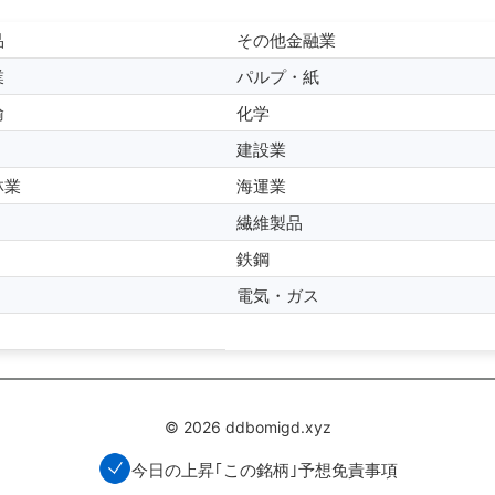
品
その他金融業
業
パルプ・紙
輸
化学
建設業
林業
海運業
繊維製品
鉄鋼
電気・ガス
© 2026 ddbomigd.xyz
今日の上昇｢この銘柄｣予想
免責事項