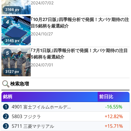
2024/07/02
3166 pv
｢10月27日版｣四季報分析で発掘！大バケ期待の注
4
目5銘柄を厳選紹介
2024/10/27
3145 pv
｢7月1日版｣四季報分析で発掘！大バケ期待の注目
5
5銘柄を厳選紹介
2024/07/01
3127 pv
検索急増
銘柄
前日比
1
4901
-16.55%
富士フイルムホールデ...
2
5803
+12.82%
フジクラ
3
5711
+15.71%
三菱マテリアル