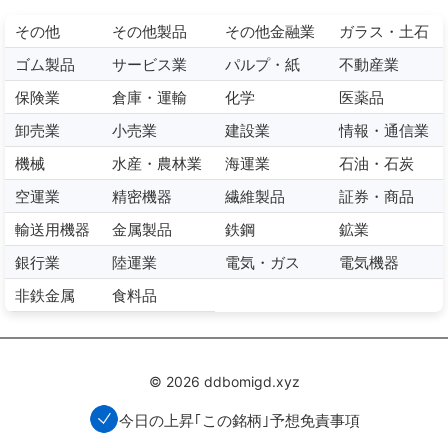
その他
その他製品
その他金融業
ガラス・土石
ゴム製品
サービス業
パルプ・紙
不動産業
保険業
倉庫・運輸
化学
医薬品
卸売業
小売業
建設業
情報・通信業
機械
水産・農林業
海運業
石油・石炭
空運業
精密機器
繊維製品
証券・商品
輸送用機器
金属製品
鉄鋼
鉱業
銀行業
陸運業
電気・ガス
電気機器
非鉄金属
食料品
© 2026 ddbomigd.xyz
今日の上昇｢この銘柄｣予想
免責事項