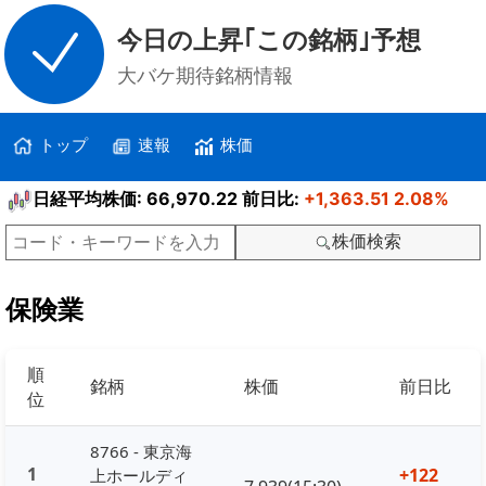
今日の上昇｢この銘柄｣予想
大バケ期待銘柄情報
トップ
速報
株価
日経平均株価: 66,970.22 前日比:
+1,363.51
2.08%
株価検索
保険業
順
銘柄
株価
前日比
位
8766 - 東京海
1
+122
上ホールディ