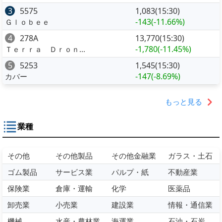
3
5575
1,083(15:30)
-143
(-11.66%)
Ｇｌｏｂｅｅ
4
278A
13,770(15:30)
-1,780
(-11.45%)
Ｔｅｒｒａ Ｄｒｏｎ...
5
5253
1,545(15:30)
-147
(-8.69%)
カバー
もっと見る
業種
その他
その他製品
その他金融業
ガラス・土石
ゴム製品
サービス業
パルプ・紙
不動産業
保険業
倉庫・運輸
化学
医薬品
卸売業
小売業
建設業
情報・通信業
機械
水産・農林業
海運業
石油・石炭