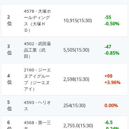
4578 - 大塚ホ
2
-55
ールディング
10,915(15:30)
位
-0.50%
ス（大塚Ｈ
Ｄ）
4502 - 武田薬
3
-47
5,505(15:30)
品工業（武
位
-0.85%
田）
2160 - ジーエ
4
+99
ヌアイグルー
2,598(15:30)
位
+3.96%
プ（ジーエヌ
アイ）
5
4593 - ヘリオ
254(15:30)
0.00%
位
ス
6
-6.5
4568 - 第一三
2,755.0(15:30)
位
-0.24%
共