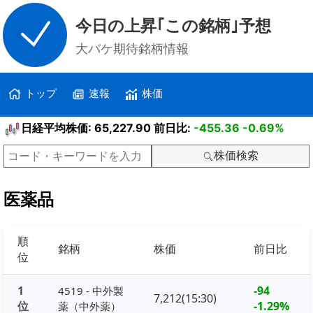
今日の上昇｢この銘柄｣予想
大バケ期待銘柄情報
トップ
速報
株価
日経平均株価: 65,227.90 前日比:
-455.36
-0.69%
株価検索
医薬品
順
銘柄
株価
前日比
位
1
-94
4519 - 中外製
7,212(15:30)
位
-1.29%
薬（中外薬）