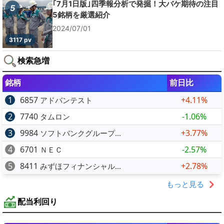
｢7月1日版｣四季報分析で発掘！大バケ期待の注目
5
5銘柄を厳選紹介
2024/07/01
3117 pv
検索急増
銘柄
前日比
1
6857
+4.11%
アドバンテスト
2
7740
-1.06%
タムロン
3
9984
+3.77%
ソフトバンクグループ...
4
6701
-2.57%
ＮＥＣ
5
8411
+2.78%
みずほフィナンシャル...
もっと見る
配当利回り