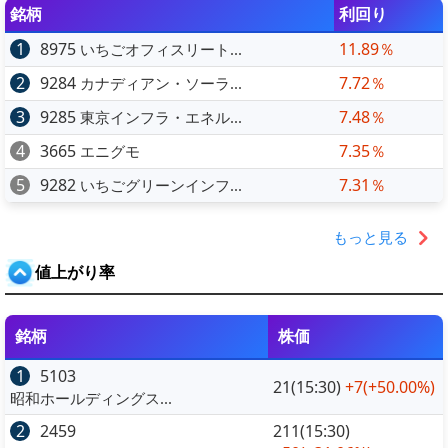
銘柄
利回り
1
8975
11.89％
いちごオフィスリート...
2
9284
7.72％
カナディアン・ソーラ...
3
9285
7.48％
東京インフラ・エネル...
4
3665
7.35％
エニグモ
5
9282
7.31％
いちごグリーンインフ...
もっと見る
値上がり率
銘柄
株価
1
5103
21(15:30)
+7
(+50.00%)
昭和ホールディングス...
2
2459
211(15:30)