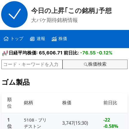
今日の上昇｢この銘柄｣予想
大バケ期待銘柄情報
トップ
速報
株価
日経平均株価: 65,606.71 前日比:
-76.55
-0.12%
株価検索
ゴム製品
順
銘柄
株価
前日比
位
1
-22
5108 - ブリ
3,747(15:30)
位
-0.58%
ヂストン