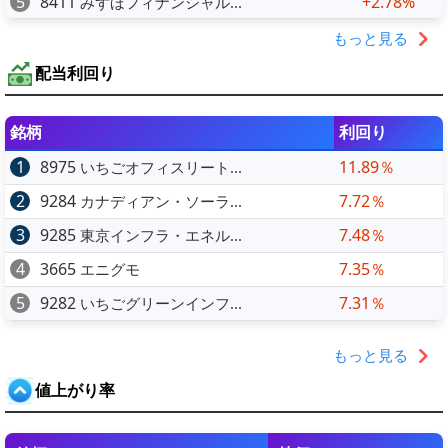
5
8411
+2.78%
みずほフィナンシャル...
もっと見る
配当利回り
銘柄
利回り
1
8975
11.89％
いちごオフィスリート...
2
9284
7.72％
カナディアン・ソーラ...
3
9285
7.48％
東京インフラ・エネル...
4
3665
7.35％
エニグモ
5
9282
7.31％
いちごグリーンインフ...
もっと見る
値上がり率