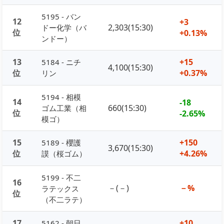
5195 - バン
12
+3
2,303(15:30)
ドー化学（バ
位
+0.13%
ンドー）
13
+15
5184 - ニチ
4,100(15:30)
位
+0.37%
リン
5194 - 相模
14
-18
660(15:30)
ゴム工業（相
位
-2.65%
模ゴ）
15
+150
5189 - 櫻護
3,670(15:30)
位
+4.26%
謨（桜ゴム）
5199 - 不二
16
－(－)
－%
ラテックス
位
（不二ラテ）
17
+10
5162 - 朝日