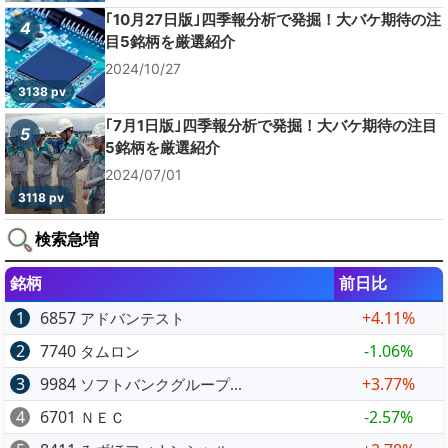
｢10月27日版｣四季報分析で発掘！大バケ期待の注
4
目5銘柄を厳選紹介
2024/10/27
3138 pv
｢7月1日版｣四季報分析で発掘！大バケ期待の注目
5
5銘柄を厳選紹介
2024/07/01
3118 pv
検索急増
銘柄
前日比
1
6857
+4.11%
アドバンテスト
2
7740
-1.06%
タムロン
3
9984
+3.77%
ソフトバンクグループ...
4
6701
-2.57%
ＮＥＣ