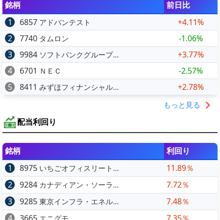
銘柄
前日比
1
6857
+4.11%
アドバンテスト
2
7740
-1.06%
タムロン
3
9984
+3.77%
ソフトバンクグループ...
4
6701
-2.57%
ＮＥＣ
5
8411
+2.78%
みずほフィナンシャル...
もっと見る
配当利回り
銘柄
利回り
1
8975
11.89％
いちごオフィスリート...
2
9284
7.72％
カナディアン・ソーラ...
3
9285
7.48％
東京インフラ・エネル...
4
3665
7.35％
エニグモ