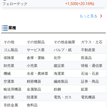
+1,500
(+20.16%)
フェローテック
もっと見る
業種
その他
その他製品
その他金融業
ガラス・土石
ゴム製品
サービス業
パルプ・紙
不動産業
保険業
倉庫・運輸
化学
医薬品
卸売業
小売業
建設業
情報・通信業
機械
水産・農林業
海運業
石油・石炭
空運業
精密機器
繊維製品
証券・商品
輸送用機器
金属製品
鉄鋼
鉱業
銀行業
陸運業
電気・ガス
電気機器
非鉄金属
食料品