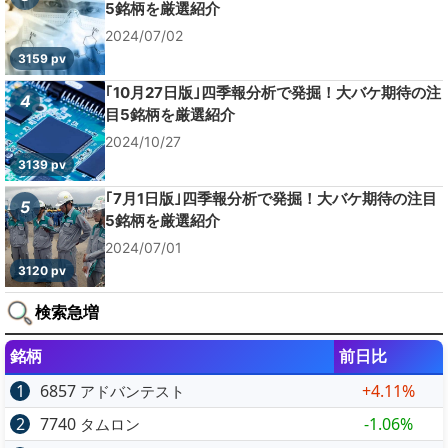
5銘柄を厳選紹介
2024/07/02
3159 pv
｢10月27日版｣四季報分析で発掘！大バケ期待の注
4
目5銘柄を厳選紹介
2024/10/27
3139 pv
｢7月1日版｣四季報分析で発掘！大バケ期待の注目
5
5銘柄を厳選紹介
2024/07/01
3120 pv
検索急増
銘柄
前日比
1
6857
+4.11%
アドバンテスト
2
7740
-1.06%
タムロン