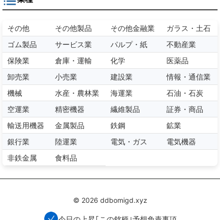
その他
その他製品
その他金融業
ガラス・土石
ゴム製品
サービス業
パルプ・紙
不動産業
保険業
倉庫・運輸
化学
医薬品
卸売業
小売業
建設業
情報・通信業
機械
水産・農林業
海運業
石油・石炭
空運業
精密機器
繊維製品
証券・商品
輸送用機器
金属製品
鉄鋼
鉱業
銀行業
陸運業
電気・ガス
電気機器
非鉄金属
食料品
© 2026 ddbomigd.xyz
今日の上昇｢この銘柄｣予想
免責事項