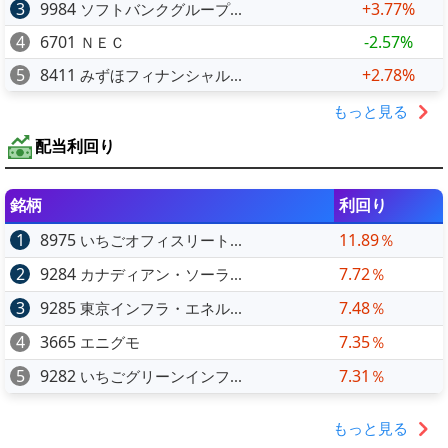
3
9984
+3.77%
ソフトバンクグループ...
4
6701
-2.57%
ＮＥＣ
5
8411
+2.78%
みずほフィナンシャル...
もっと見る
配当利回り
銘柄
利回り
1
8975
11.89％
いちごオフィスリート...
2
9284
7.72％
カナディアン・ソーラ...
3
9285
7.48％
東京インフラ・エネル...
4
3665
7.35％
エニグモ
5
9282
7.31％
いちごグリーンインフ...
もっと見る