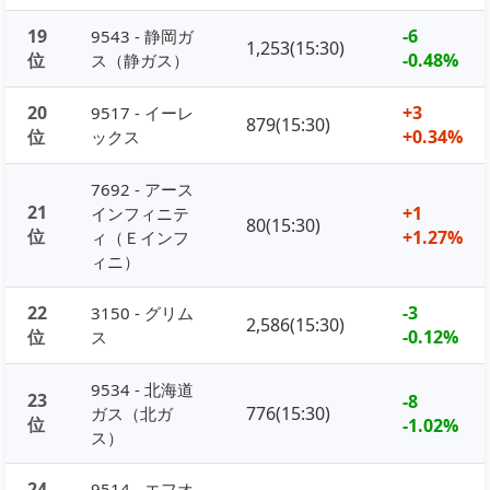
19
-6
9543 - 静岡ガ
1,253(15:30)
位
-0.48%
ス（静ガス）
20
+3
9517 - イーレ
879(15:30)
位
+0.34%
ックス
7692 - アース
21
+1
インフィニテ
80(15:30)
位
+1.27%
ィ（Ｅインフ
ィニ）
22
-3
3150 - グリム
2,586(15:30)
位
-0.12%
ス
9534 - 北海道
23
-8
776(15:30)
ガス（北ガ
位
-1.02%
ス）
24
9514 - エフオ