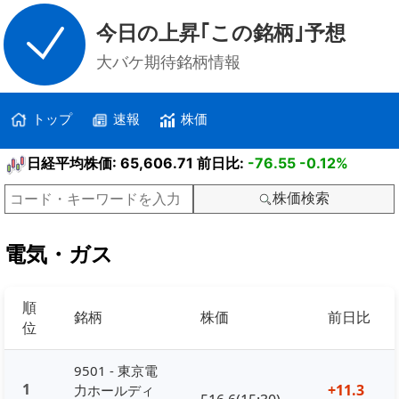
今日の上昇｢この銘柄｣予想
大バケ期待銘柄情報
トップ
速報
株価
日経平均株価: 65,606.71 前日比:
-76.55
-0.12%
株価検索
電気・ガス
順
銘柄
株価
前日比
位
9501 - 東京電
1
+11.3
力ホールディ