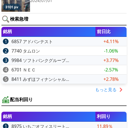
2024/07/01
3101 pv
検索急増
銘柄
前日比
1
6857
+4.11%
アドバンテスト
2
7740
-1.06%
タムロン
3
9984
+3.77%
ソフトバンクグループ...
4
6701
-2.57%
ＮＥＣ
5
8411
+2.78%
みずほフィナンシャル...
もっと見る
配当利回り
銘柄
利回り
1
8975
11.89％
いちごオフィスリート...