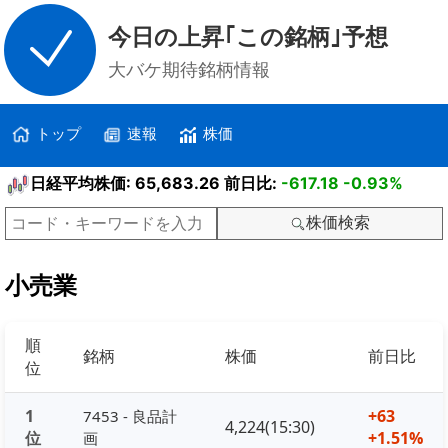
今日の上昇｢この銘柄｣予想
大バケ期待銘柄情報
トップ
速報
株価
日経平均株価: 65,683.26 前日比:
-617.18
-0.93%
株価検索
小売業
順
銘柄
株価
前日比
位
1
+63
7453 - 良品計
4,224(15:30)
位
+1.51%
画