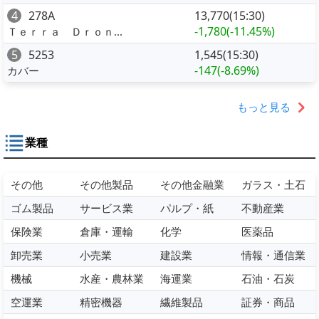
4
278A
13,770(15:30)
-1,780
(-11.45%)
Ｔｅｒｒａ Ｄｒｏｎ...
5
5253
1,545(15:30)
-147
(-8.69%)
カバー
もっと見る
業種
その他
その他製品
その他金融業
ガラス・土石
ゴム製品
サービス業
パルプ・紙
不動産業
保険業
倉庫・運輸
化学
医薬品
卸売業
小売業
建設業
情報・通信業
機械
水産・農林業
海運業
石油・石炭
空運業
精密機器
繊維製品
証券・商品