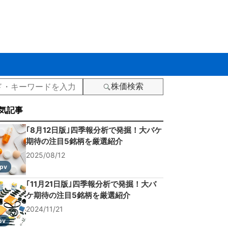
株価検索
気記事
｢8月12日版｣四季報分析で発掘！大バケ
期待の注目5銘柄を厳選紹介
2025/08/12
pv
｢11月21日版｣四季報分析で発掘！大バ
ケ期待の注目5銘柄を厳選紹介
2024/11/21
pv