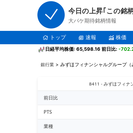
今日の上昇｢この銘柄
大バケ期待銘柄情報
トップ
速報
株価
日経平均株価: 65,598.16 前日比:
-702.
> みずほフィナンシャルグループ（
銀行業
8411 - みずほフ
前日比
PTS
業種