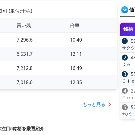
値
引 (単位:千株)
買い残
倍率
銘柄
7,296.6
10.40
1
9
サク
6,531.7
12.11
2
4
Ｄｅｌ
7,212.8
16.49
3
5
Ｇｌ
7,018.6
12.35
4
2
Ｔｅｒ
もっと見る
5
5
カバ
の注目5銘柄を厳選紹介