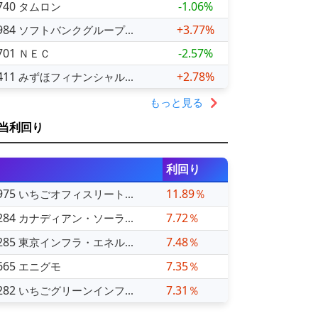
740
-1.06%
タムロン
984
+3.77%
ソフトバンクグループ...
701
-2.57%
ＮＥＣ
411
+2.78%
みずほフィナンシャル...
もっと見る
当利回り
利回り
975
11.89％
いちごオフィスリート...
284
7.72％
カナディアン・ソーラ...
285
7.48％
東京インフラ・エネル...
665
7.35％
エニグモ
282
7.31％
いちごグリーンインフ...