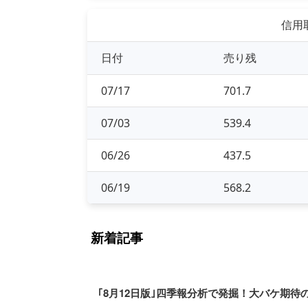
信用取
日付
売り残
07/17
701.7
07/03
539.4
06/26
437.5
06/19
568.2
新着記事
｢8月12日版｣四季報分析で発掘！大バケ期待