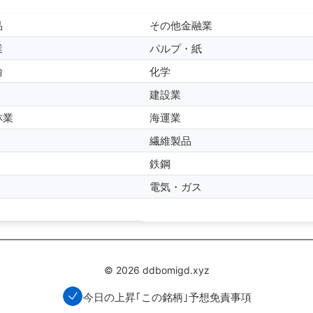
品
その他金融業
業
パルプ・紙
輸
化学
建設業
林業
海運業
繊維製品
鉄鋼
電気・ガス
© 2026 ddbomigd.xyz
今日の上昇｢この銘柄｣予想
免責事項