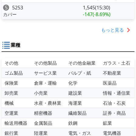
5
5253
1,545(15:30)
-147
(-8.69%)
カバー
もっと見る
業種
その他
その他製品
その他金融業
ガラス・土石
ゴム製品
サービス業
パルプ・紙
不動産業
保険業
倉庫・運輸
化学
医薬品
卸売業
小売業
建設業
情報・通信業
機械
水産・農林業
海運業
石油・石炭
空運業
精密機器
繊維製品
証券・商品
輸送用機器
金属製品
鉄鋼
鉱業
銀行業
陸運業
電気・ガス
電気機器