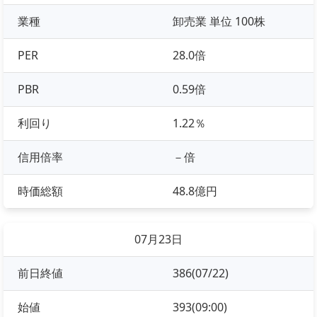
業種
卸売業 単位 100株
PER
28.0倍
PBR
0.59倍
利回り
1.22％
信用倍率
－倍
時価総額
48.8億円
07月23日
前日終値
386(07/22)
始値
393(09:00)