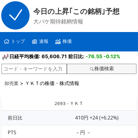
今日の上昇｢この銘柄｣予想
大バケ期待銘柄情報
トップ
速報
株価
日経平均株価: 65,606.71 前日比:
-76.55
-0.12%
株価検索
> ＹＫＴの株価・株式情報
卸売業
2693 - ＹＫＴ
前日比
410円 +24 (+6.22%)
PTS
－円 －