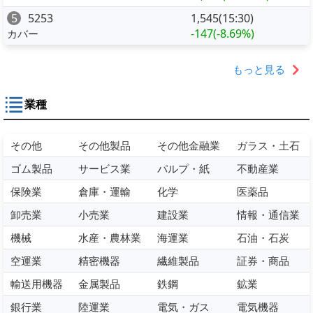
5
5253
1,545(15:30)
-147
(-8.69%)
カバー
もっと見る
業種
その他
その他製品
その他金融業
ガラス・土石
ゴム製品
サービス業
パルプ・紙
不動産業
保険業
倉庫・運輸
化学
医薬品
卸売業
小売業
建設業
情報・通信業
機械
水産・農林業
海運業
石油・石炭
空運業
精密機器
繊維製品
証券・商品
輸送用機器
金属製品
鉄鋼
鉱業
銀行業
陸運業
電気・ガス
電気機器